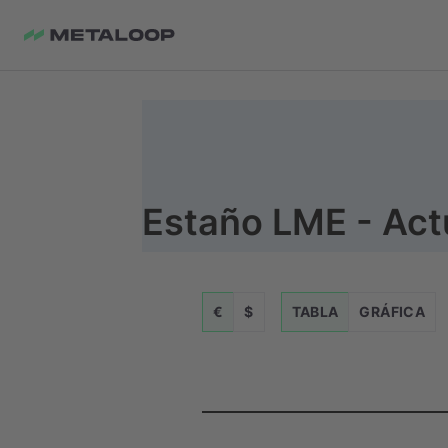
Estaño LME - Act
€
$
TABLA
GRÁFICA