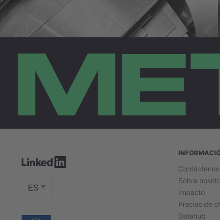
ME
INFORMACI
Contáctenos
Sobre nosotr
ES
Impacto
Precios de c
Datahub