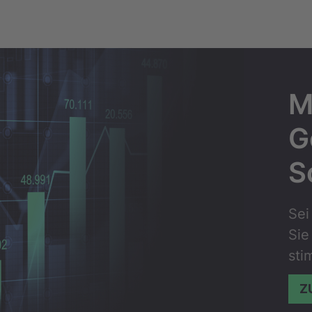
M
G
S
Sei
Sie
sti
Z