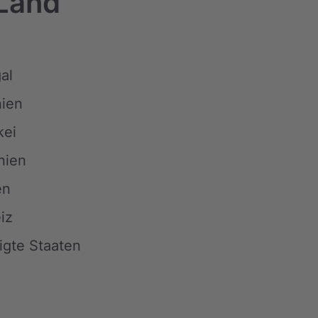
 Land
al
ien
kei
nien
en
iz
igte Staaten