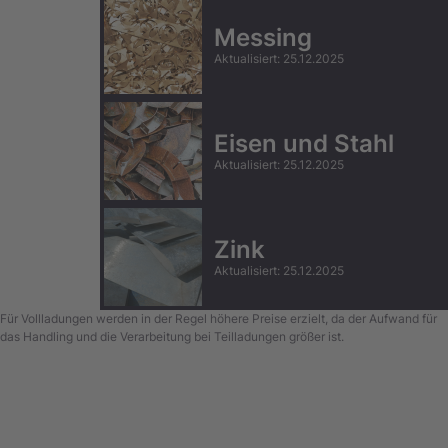
Messing
Aktualisiert
:
25.12.2025
Eisen und Stahl
Aktualisiert
:
25.12.2025
Zink
Aktualisiert
:
25.12.2025
Für Vollladungen werden in der Regel höhere Preise erzielt, da der Aufwand für
das Handling und die Verarbeitung bei Teilladungen größer ist.