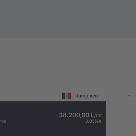
Rumänien
38.200,00 L
/
mt
0.05
%
2025