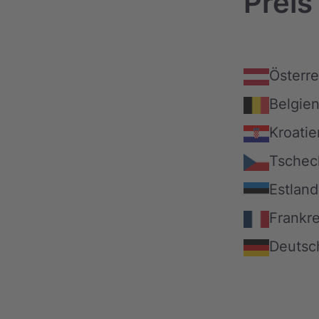
Preis
Österre
Belgie
Kroatie
Tschec
Estland
Frankre
Deutsc