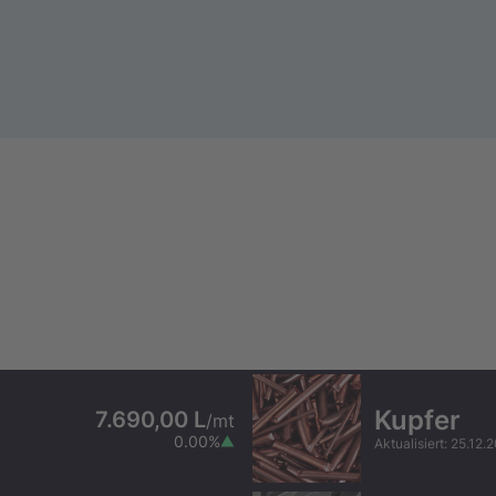
Kupfer
7.690,00 L
/
mt
0.00
%
Aktualisiert
:
25.12.