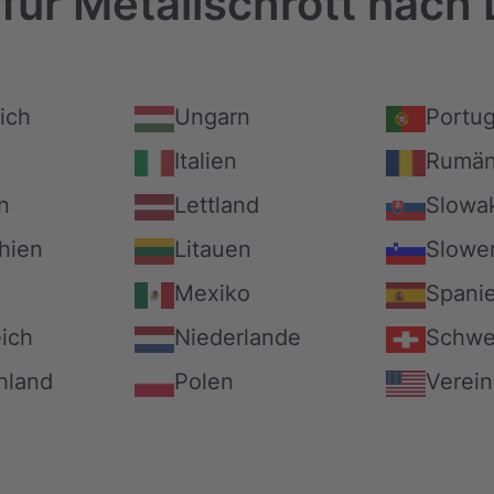
 für Metallschrott nach
ich
Ungarn
Portug
n
Italien
Rumän
n
Lettland
Slowa
hien
Litauen
Slowe
Mexiko
Spani
ich
Niederlande
Schwe
hland
Polen
Verein