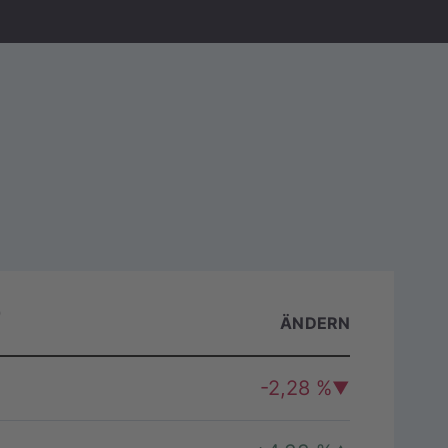
0
ÄNDERN
)
-2,28 %