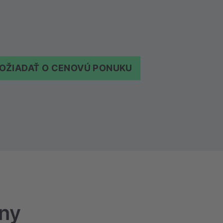
OŽIADAŤ O CENOVÚ PONUKU
iny