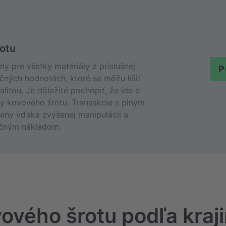
otu
y pre všetky materiály z príslušnej
P
čných hodnotách, ktoré sa môžu líšiť
itou. Je dôležité pochopiť, že ide o
ny kovového šrotu. Transakcie s plným
eny vďaka zvýšenej manipulácii a
točným nákladom.
ového šrotu podľa kraj