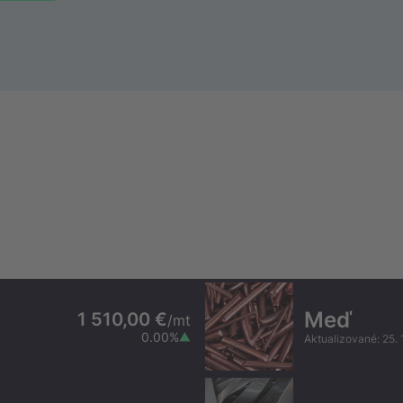
Meď
1 510,00 €
/
mt
0.00
%
Aktualizované
:
25. 