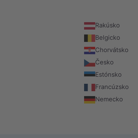
Rakúsko
Belgicko
Chorvátsko
Česko
Estónsko
Francúzsko
Nemecko