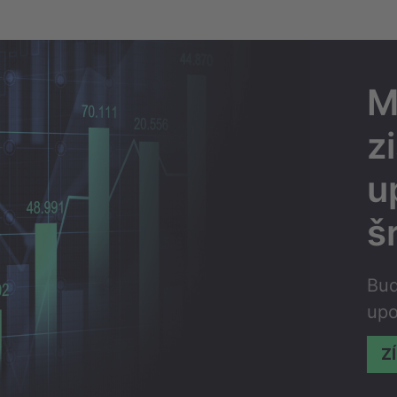
M
z
u
š
Buď
upo
Z