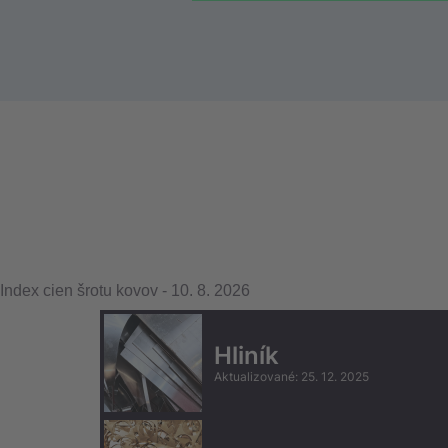
Index cien šrotu kovov
-
10. 8. 2026
Hliník
Aktualizované
:
25. 12. 2025