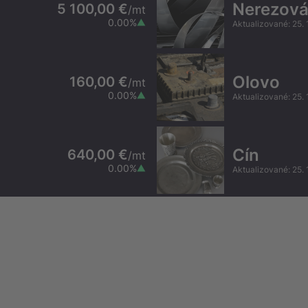
Nerezová
5 100,00 €
/
mt
0.00
%
Aktualizované
:
25. 
Olovo
160,00 €
/
mt
0.00
%
Aktualizované
:
25. 
Cín
640,00 €
/
mt
0.00
%
Aktualizované
:
25. 