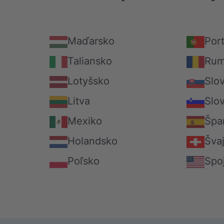
Maďarsko
Por
Taliansko
Rum
Lotyšsko
Slo
Litva
Slo
Mexiko
Špa
Holandsko
Švaj
Poľsko
Spo