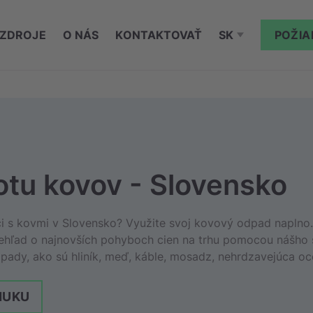
ZDROJE
O NÁS
KONTAKTOVAŤ
SK
POŽIA
otu kovov - Slovensko
i s kovmi v Slovensko? Využite svoj kovový odpad naplno.
rehľad o najnovších pohyboch cien na trhu pomocou nášho 
ady, ako sú hliník, meď, káble, mosadz, nehrdzavejúca oce
NUKU