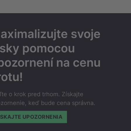
aximalizujte svoje
isky pomocou
pozornení na cenu
rotu!
te o krok pred trhom. Získajte
zornenie, keď bude cena správna.
ÍSKAJTE UPOZORNENIA