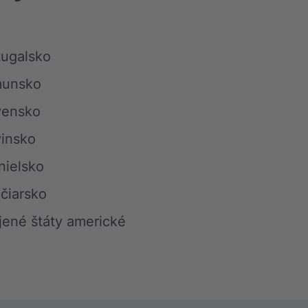
tugalsko
unsko
vensko
vinsko
nielsko
čiarsko
jené štáty americké