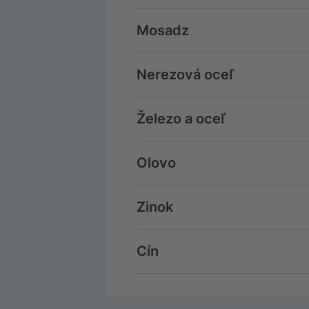
Mosadz
Nerezová oceľ
Železo a oceľ
Olovo
Zinok
Cín