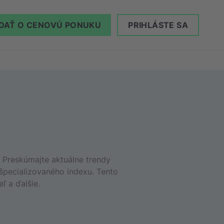
DAŤ O CENOVÚ PONUKU
PRIHLÁSTE SA
 Preskúmajte aktuálne trendy
špecializovaného indexu. Tento
ľ a ďalšie.