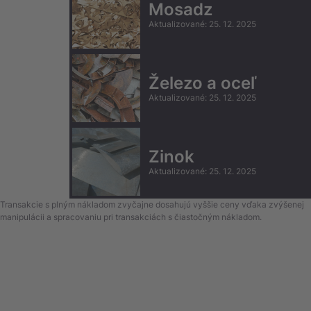
Mosadz
Aktualizované
:
25. 12. 2025
Železo a oceľ
Aktualizované
:
25. 12. 2025
Zinok
Aktualizované
:
25. 12. 2025
Transakcie s plným nákladom zvyčajne dosahujú vyššie ceny vďaka zvýšenej
manipulácii a spracovaniu pri transakciách s čiastočným nákladom.